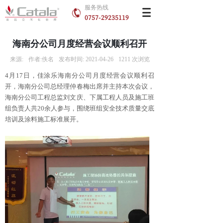
服务热线
0757-29235119
海南分公司月度经营会议顺利召开
来源:
作者:
佚名
发布时间:
2021-04-26
1211
次浏览
4月17日，佳涂乐海南分公司月度经营会议顺利召
开，海南分公司总经理仲春梅出席并主持本次会议，
海南分公司工程总监刘文庆、下属工程人员及施工班
组负责人共20余人参与，围绕班组安全技术质量交底
培训及涂料施工标准展开。