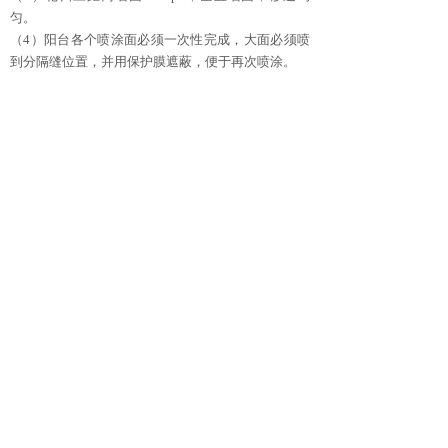
匀。
（4）阳台各个喷涂面必须一次性完成，大面必须喷
到分隔缝位置，并用保护膜遮蔽，便于再次喷涂。
（5）每个大面施工前必须先喷出样板以确认颜色。
（6）每批次材料都要验收小样板，并对比颜色是否
正确。
（7）每批材料要预估喷涂的面积和部位，不同批次
的材料尽量避开在同一面施工。
（8）先喷落水管，干燥后进行遮蔽保护，再接着喷
墙面。
（9）先喷阴阳角，再喷大面，角线处喷涂要薄，防
止堆料和模糊。
（10）多彩材料只能对倒均匀，不能搅拌。