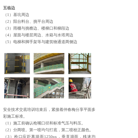
五临边
（1）基坑周边
（2）阳台料台、挑平台周边
（3）雨棚与挑檐边、楼梯口和梯段边
（4）屋面与楼层周边、水箱与水塔周边
（5）电梯和脚手架等与建筑物通道两侧边
安全技术交底培训结束后，紧接着仲春梅分享平面多
彩施工标准。
（1）施工前确认枪嘴口径和标准气压与料压。
（2）分两喷。第一喷均匀打底，第二喷校正颜色。
（3）枪口应距离墙面1250px，垂直墙面，移速均